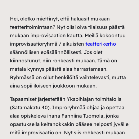
Hei, oletko miettinyt, että haluasit mukaan
teatteritoimintaan? Nyt olisi oiva tilaisuus päästä
mukaan improvisaation kautta. Meillä kokoontuu
improvisaatioryhmä / aikuisten
teatterikerho
säännöllisen epäsäännöllisesti. Jos olet
kiinnostunut, niin rohkeasti mukaan. Tämä on
matala kynnys päästä alaa harrastamaan.
Ryhmässä on ollut henkilöitä vaihtelevasti, mutta
aina sopii iloiseen joukkoon mukaan.
Tapaamiset järjestetään Ykspihlajan toimitalolla
(Satamakatu 40). Improryhmää ohjaa ja opettaa
alaa opiskeleva ihana Fanniina Tuomola, jonka
opastuksella keltanokkakin pääsee helposti jyvälle
mitä improvisaatio on. Nyt siis rohkeasti mukaan