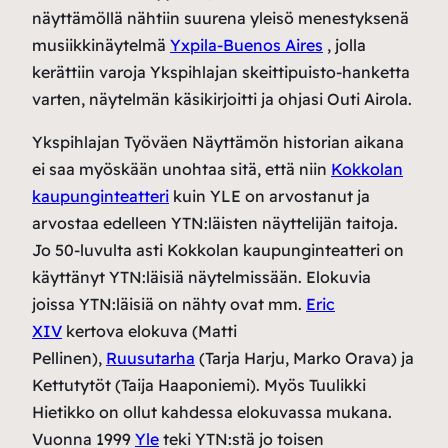
näyttämöllä nähtiin suurena yleisö menestyksenä
musiikkinäytelmä
Yxpila-Buenos Aires
, jolla
kerättiin varoja Ykspihlajan skeittipuisto-hanketta
varten, näytelmän käsikirjoitti ja ohjasi Outi Airola.
Ykspihlajan Työväen Näyttämön historian aikana
ei saa myöskään unohtaa sitä, että niin
Kokkolan
kaupunginteatteri
kuin YLE on arvostanut ja
arvostaa edelleen YTN:läisten näyttelijän taitoja.
Jo 50-luvulta asti Kokkolan kaupunginteatteri on
käyttänyt YTN:läisiä näytelmissään. Elokuvia
joissa YTN:läisiä on nähty ovat mm.
Eric
XIV
kertova elokuva (Matti
Pellinen),
Ruusutarha
(Tarja Harju, Marko Orava) ja
Kettutytöt (Taija Haaponiemi). Myös Tuulikki
Hietikko on ollut kahdessa elokuvassa mukana.
Vuonna 1999
Yle
teki YTN:stä jo toisen