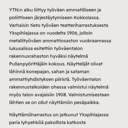
YTN:n alku liittyy työväen ammatilliseen ja
poliittiseen järjestäytymiseen Kokkolassa.
Varhaisin tieto työväen teatteriharrastuksesta
Ykspihlajassa on vuodelta 1906, jolloin
metallityöväen ammattiosaston vuokraamassa
lukusalissa esitettiin työväentalon
rakennusrahaston hyväksi näytelmä
Pullanpyörittäjäin kokous. Näyttelijät olivat
lähinnä konepajan, sahan ja sataman
ammattiyhdistyksen piiristä. Työväentalon
rakennustalkoiden ohessa valmistui näytelmä
myös talon avajaisiin 1908. Valmistumisestaan
lähtien se on ollut näyttämön pesäpaikka.
Näyttämöharrastus on jatkunut Ykspihlajassa
paria lyhyehköä pakollista katkosta