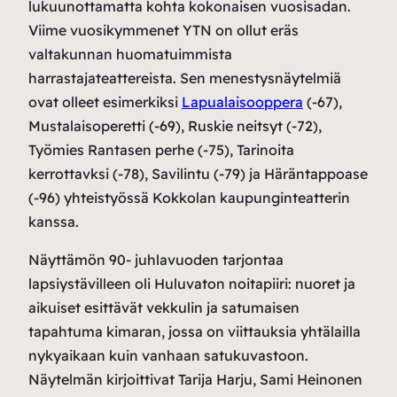
lukuunottamatta kohta kokonaisen vuosisadan.
Viime vuosikymmenet YTN on ollut eräs
valtakunnan huomatuimmista
harrastajateattereista. Sen menestysnäytelmiä
ovat olleet esimerkiksi
Lapualaisooppera
(-67),
Mustalaisoperetti (-69), Ruskie neitsyt (-72),
Työmies Rantasen perhe (-75), Tarinoita
kerrottavksi (-78), Savilintu (-79) ja Häräntappoase
(-96) yhteistyössä Kokkolan kaupunginteatterin
kanssa.
Näyttämön 90- juhlavuoden tarjontaa
lapsiystävilleen oli Huluvaton noitapiiri: nuoret ja
aikuiset esittävät vekkulin ja satumaisen
tapahtuma kimaran, jossa on viittauksia yhtälailla
nykyaikaan kuin vanhaan satukuvastoon.
Näytelmän kirjoittivat Tarija Harju, Sami Heinonen