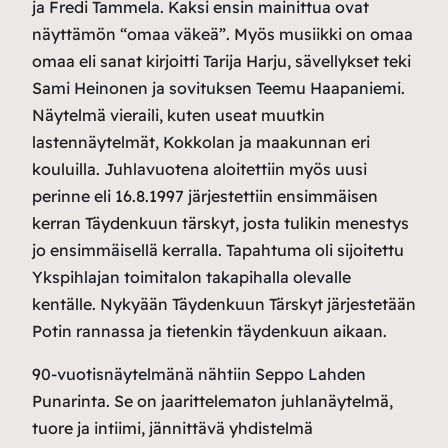
ja Fredi Tammela. Kaksi ensin mainittua ovat
näyttämön “omaa väkeä”. Myös musiikki on omaa
omaa eli sanat kirjoitti Tarija Harju, sävellykset teki
Sami Heinonen ja sovituksen Teemu Haapaniemi.
Näytelmä vieraili, kuten useat muutkin
lastennäytelmät, Kokkolan ja maakunnan eri
kouluilla. Juhlavuotena aloitettiin myös uusi
perinne eli 16.8.1997 järjestettiin ensimmäisen
kerran Täydenkuun tärskyt, josta tulikin menestys
jo ensimmäisellä kerralla. Tapahtuma oli sijoitettu
Ykspihlajan toimitalon takapihalla olevalle
kentälle. Nykyään Täydenkuun Tärskyt järjestetään
Potin rannassa ja tietenkin täydenkuun aikaan.
90-vuotisnäytelmänä nähtiin Seppo Lahden
Punarinta. Se on jaarittelematon juhlanäytelmä,
tuore ja intiimi, jännittävä yhdistelmä