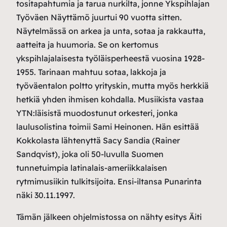
tositapahtumia ja tarua nurkilta, jonne Ykspihlajan
Työväen Näyttämö juurtui 90 vuotta sitten.
Näytelmässä on arkea ja unta, sotaa ja rakkautta,
aatteita ja huumoria. Se on kertomus
ykspihlajalaisesta työläisperheestä vuosina 1928-
1955. Tarinaan mahtuu sotaa, lakkoja ja
työväentalon poltto yrityskin, mutta myös herkkiä
hetkiä yhden ihmisen kohdalla. Musiikista vastaa
YTN:läisistä muodostunut orkesteri, jonka
laulusolistina toimii Sami Heinonen. Hän esittää
Kokkolasta lähtenyttä Sacy Sandia (Rainer
Sandqvist), joka oli 50-luvulla Suomen
tunnetuimpia latinalais-ameriikkalaisen
rytmimusiikin tulkitsijoita. Ensi-iltansa Punarinta
näki 30.11.1997.
Tämän jälkeen ohjelmistossa on nähty esitys Äiti