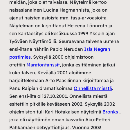
meidän, joka olet taivaissa. Näytelmä kertoo
naisasianainen Lucina Hagmannista, joka on
ajanut naisten asioista mm. tasa-arvoasioita.
Näytelmän on kirjoittanut Heleena Lönnroth ja
sen kantaesitys oli kesäkuussa 1999 Ykspihlajan
Työväen Näyttämöllä. Seuraavana talvena uutena
ensi-iltana nähtiin Pablo Nerudan
Isla Negran
postimies
. Syksyllä 2000 ohjelmistoon
otettiin
Maratontanssit
, jonka esittäminen jatkui
koko talven. Keväällä 2001 aloitimme
harjoittelemaan Arto Paasilinnan kirjoittamaa ja
Panu Raipian dramatisoimaa
Onnellista miestä
.
Sen ensi-ilta oli 27.10.2001. Onnellista miestä
esitettiin pitkälle kevääseen 2002. Syksyllä 2002
ohjelmiston tuli Kari Hotakaisen näytelmä
Bronks
,
joka oli näyttämön oman kasvatin Aku-Petteri
Pahkamäen debyyttiohjaus. Vuonna 2003