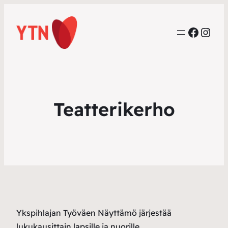
Faceb
Inst
Teatterikerho
Ykspihlajan Työväen Näyttämö järjestää
lukukausittain lapsille ja nuorille