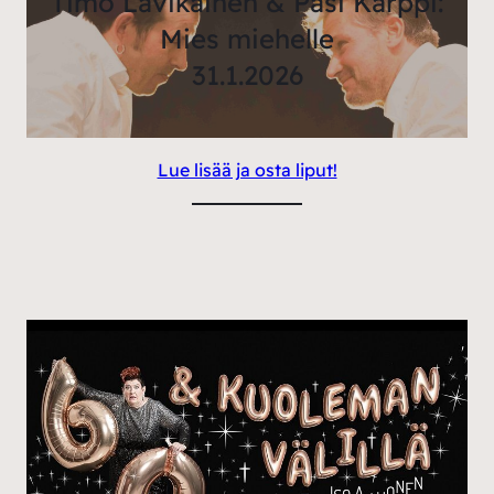
Timo Lavikainen & Pasi Karppi:
Mies miehelle
31.1.2026
Lue lisää ja osta liput!