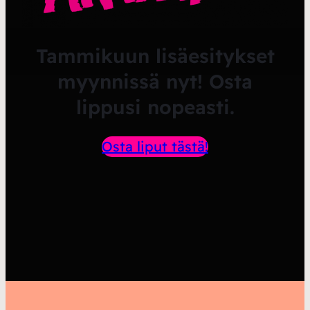
Tammikuun lisäesitykset
myynnissä nyt! Osta
lippusi nopeasti.
Osta liput tästä!