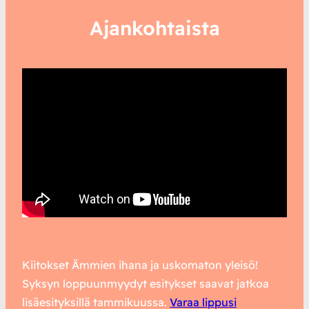
Ajankohtaista
Kiitokset Ämmien ihana ja uskomaton yleisö!
Syksyn loppuunmyydyt esitykset saavat jatkoa
lisäesityksillä tammikuussa.
Varaa lippusi