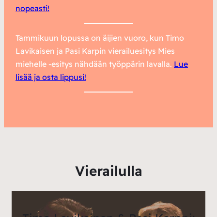
nopeasti!
Tammikuun lopussa on äijien vuoro, kun
Timo
Lavikaisen
ja
Pasi Karpin
vierailuesitys Mies
miehelle -esitys nähdään työppärin lavalla.
Lue
lisää ja osta lippusi!
Vierailulla