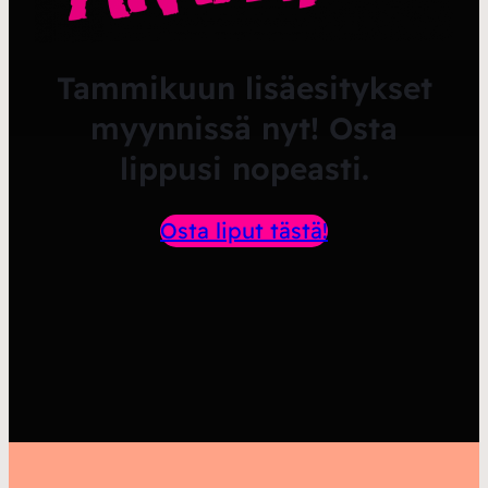
Tammikuun lisäesitykset
myynnissä nyt! Osta
lippusi nopeasti.
Osta liput tästä!