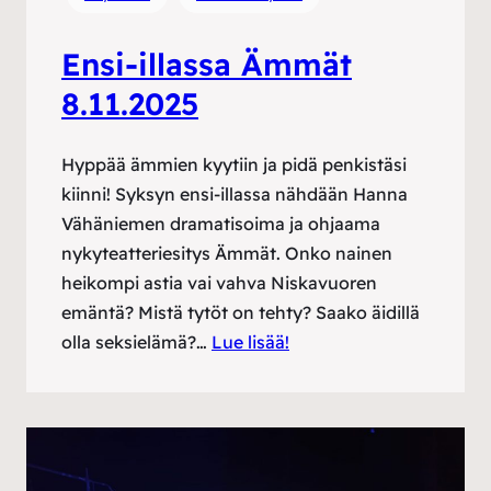
Ensi-illassa Ämmät
8.11.2025
Hyppää ämmien kyytiin ja pidä penkistäsi
kiinni! Syksyn ensi-illassa nähdään Hanna
Vähäniemen dramatisoima ja ohjaama
nykyteatteriesitys Ämmät. Onko nainen
heikompi astia vai vahva Niskavuoren
emäntä? Mistä tytöt on tehty? Saako äidillä
olla seksielämä?…
Lue lisää!