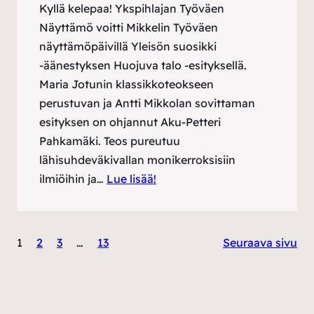
Kyllä kelepaa! Ykspihlajan Työväen
Näyttämö voitti Mikkelin Työväen
näyttämöpäivillä Yleisön suosikki
-äänestyksen Huojuva talo -esityksellä.
Maria Jotunin klassikkoteokseen
perustuvan ja Antti Mikkolan sovittaman
esityksen on ohjannut Aku-Petteri
Pahkamäki. Teos pureutuu
lähisuhdeväkivallan monikerroksisiin
ilmiöihin ja…
Lue lisää!
1
2
3
…
13
Seuraava sivu