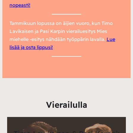
nopeasti!
Tammikuun lopussa on äijien vuoro, kun
Timo
Lavikaisen
ja
Pasi Karpin
vierailuesitys Mies
miehelle -esitys nähdään työppärin lavalla.
Lue
lisää ja osta lippusi!
Vierailulla