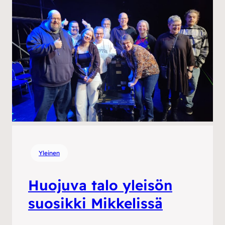
Yleinen
Huojuva talo yleisön
suosikki Mikkelissä