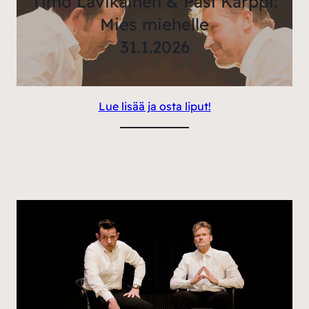
Timo Lavikainen & Pasi Karppi:
Mies miehelle
31.1.2026
Lue lisää ja osta liput!