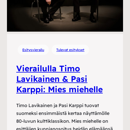
Esitysvierailu
Tulevat esitykset
Vierailulla Timo
Lavikainen & Pasi
Karppi: Mies miehelle
Timo Lavikainen ja Pasi Karppi tuovat
suomeksi ensimmäistä kertaa näyttämölle
80-luvun kulttiklassikon. Mies miehelle on
esittäjien kunnianosoitus heidän elämäänsä