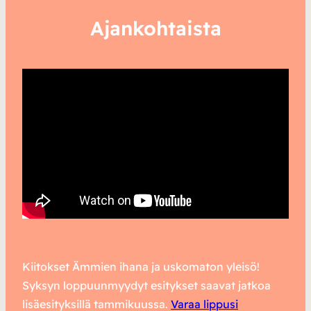
Ajankohtaista
Kiitokset Ämmien ihana ja uskomaton yleisö!
Syksyn loppuunmyydyt esitykset saavat jatkoa
lisäesityksillä tammikuussa.
Varaa lippusi