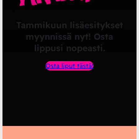
Tammikuun lisäesitykset
myynnissä nyt! Osta
lippusi nopeasti.
Osta liput tästä!