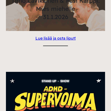
Timo Lavikainen & Pasi Karppi:
Mies miehelle
31.1.2026
Lue lisää ja osta liput!