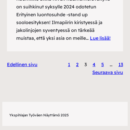
on suihkinut syksylle 2024 odotetun
Erityinen luontosuhde -stand up
sooloesityksen! Ilmapiirin kiristyessä ja
jakolinjojen syventyessä on tärkeää
muistaa, että yksi asia on meille…
Lue lisää!
Edellinen sivu
1
2
3
4
5
…
13
Seuraava sivu
Ykspihlajan Työväen Näyttämö 2025