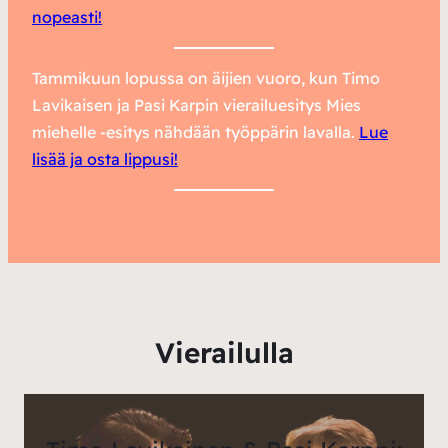
nopeasti!
Tammikuun lopussa on äijien vuoro, kun
Timo
Lavikaisen
ja
Pasi Karpin
vierailuesitys Mies
miehelle -esitys nähdään työppärin lavalla.
Lue
lisää ja osta lippusi!
Vierailulla