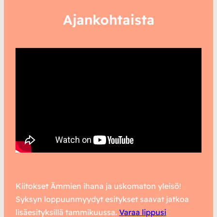
Ajankohtaista
Kiitokset Ämmien ihana ja uskomaton yleisö!
Syksyn loppuunmyydyt esitykset saavat jatkoa
lisäesityksillä tammikuussa.
Varaa lippusi