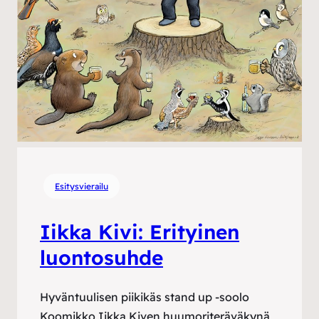
Esitysvierailu
Iikka Kivi: Erityinen
luontosuhde
Hyväntuulisen piikikäs stand up -soolo
Koomikko Iikka Kiven huumoriteräväkynä